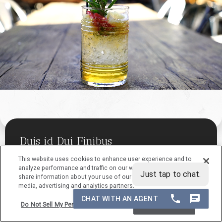
Duis id Dui Finibus
Lorem ipsum dolor
This website uses cookies to enhance user experience and to
analyze performance and traffic on our website. We also
sit amet
share information about your use of our site with our social
media, advertising and analytics partners.
Op
Do Not Sell My Personal Information
Accept Cookies